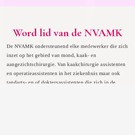
Word lid van de NVAMK
De NVAMK ondersteunend elke medewerker die zich
inzet op het gebied van mond, kaak- en
aangezichtschirurgie. Van kaakchirurgie assistenten
en operatieassistenten in het ziekenhuis maar ook
tandarts- en of doktersassistenten die zich in de
lokale kliniek bezighouden met
aangezichtschirurgie.
Wij willen deze professionals verbinden met elkaar
zodat kennis en kunde met elkaar gedeeld kan
worden. Wat biedt de NVAMK jou?